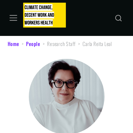
Home
People
Research Staff
Carla Reita Leal