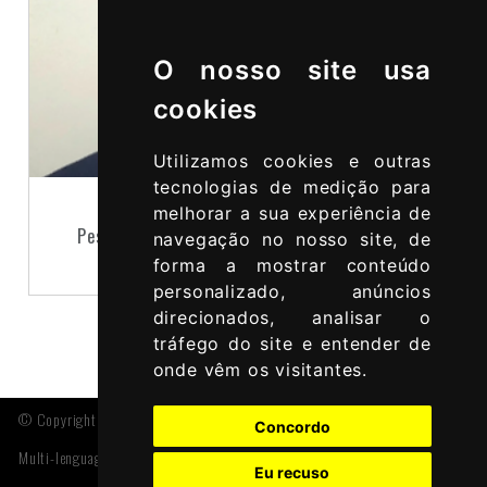
O nosso site usa
cookies
Utilizamos cookies e outras
tecnologias de medição para
LAERT MORAES
melhorar a sua experiência de
Pesquisador do Grupo de Estudo e Pesquisa
navegação no nosso site, de
Trabalho e Sociedade (GEPTS/UFMA)
forma a mostrar conteúdo
personalizado, anúncios
direcionados, analisar o
tráfego do site e entender de
onde vêm os visitantes.
© Copyright 2024 CC-BY-NC, Edgar Rodríguez-Huerta
Concordo
Multi-lenguage thanks to
babelquarto
and
Joel Nitta Website
Eu recuso