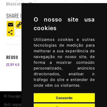
blocos verdes 😅
SHARE IT ON SOCIAL MEDIA:
O nosso site usa
Email
Copy
LinkedIn
Facebook
Bluesky
X
Threads
Mastodon
Wha
Link
cookies
Share
Utilizamos cookies e outras
tecnologias de medição para
melhorar a sua experiência de
navegação no nosso site, de
REUSO
forma a mostrar conteúdo
CC BY 4.0
personalizado, anúncios
direcionados, analisar o
tráfego do site e entender de
onde vêm os visitantes.
© Copyright 2024 CC-BY-NC, Edgar Rodríguez-Huerta
Concordo
Multi-lenguage thanks to
babelquarto
and
Joel Nitta Website